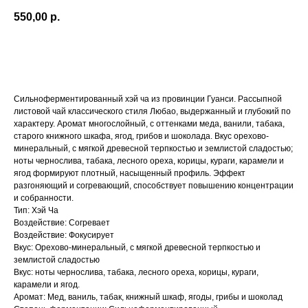
550,00
р.
В КОРЗИНУ
Сильноферментированный хэй ча из провинции Гуанси. Рассыпной
листовой чай классического стиля Любао, выдержанный и глубокий по
характеру. Аромат многослойный, с оттенками меда, ванили, табака,
старого книжного шкафа, ягод, грибов и шоколада. Вкус орехово-
минеральный, с мягкой древесной терпкостью и землистой сладостью;
ноты чернослива, табака, лесного ореха, корицы, кураги, карамели и
ягод формируют плотный, насыщенный профиль. Эффект
разгоняющий и согревающий, способствует повышению концентрации
и собранности.
Тип: Хэй Ча
Воздействие: Согревает
Воздействие: Фокусирует
Вкус: Орехово-минеральный, с мягкой древесной терпкостью и
землистой сладостью
Вкус: ноты чернослива, табака, лесного ореха, корицы, кураги,
карамели и ягод.
Аромат: Мед, ваниль, табак, книжный шкаф, ягоды, грибы и шоколад