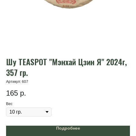
Шу TEASPOT "Мэнхай Цзин Я" 2024г,
Х
357 гр.
Арт
3
Артикул:
607
165
р.
Ве
Вес
Подробнее