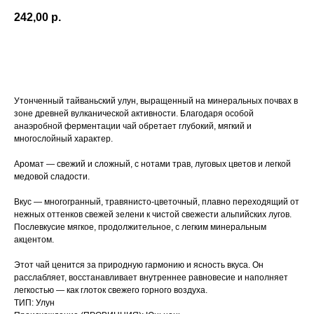
242,00
р.
В КОРЗИНУ
Утонченный тайваньский улун, выращенный на минеральных почвах в
зоне древней вулканической активности. Благодаря особой
анаэробной ферментации чай обретает глубокий, мягкий и
многослойный характер.
Аромат — свежий и сложный, с нотами трав, луговых цветов и легкой
медовой сладости.
Вкус — многогранный, травянисто-цветочный, плавно переходящий от
нежных оттенков свежей зелени к чистой свежести альпийских лугов.
Послевкусие мягкое, продолжительное, с легким минеральным
акцентом.
Этот чай ценится за природную гармонию и ясность вкуса. Он
расслабляет, восстанавливает внутреннее равновесие и наполняет
легкостью — как глоток свежего горного воздуха.
ТИП: Улун