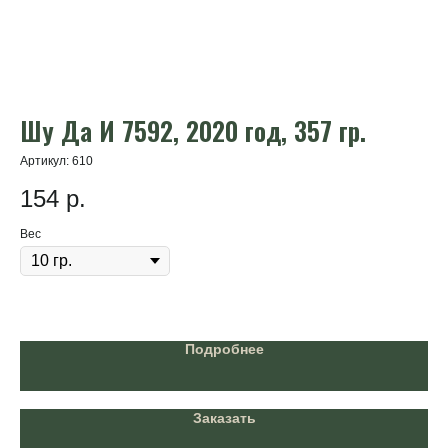
Шу Да И 7592, 2020 год, 357 гр.
Ш
3
Артикул:
610
154
р.
Арт
1
Вес
Ве
Подробнее
Заказать