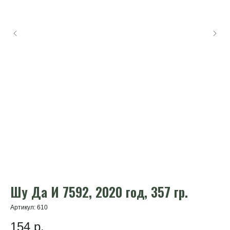
Шу Да И 7592, 2020 год, 357 гр.
Ш
2
Артикул:
610
154
р.
Арт