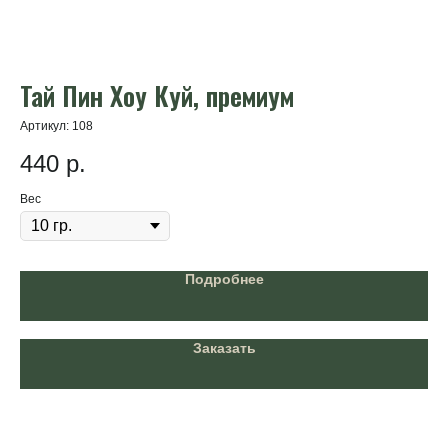
Тай Пин Хоу Куй, премиум
Х
Артикул:
108
Арт
440
р.
3
Вес
Ве
Подробнее
Заказать