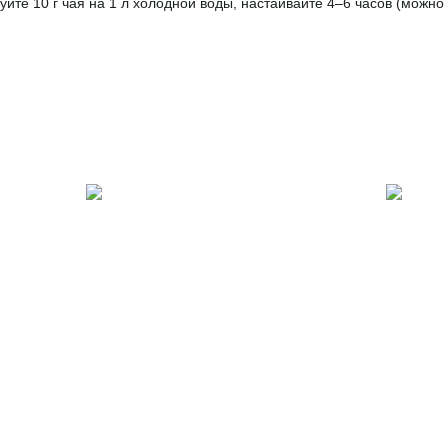
йте 10 г чая на 1 л холодной воды, настаивайте 4–6 часов (можно