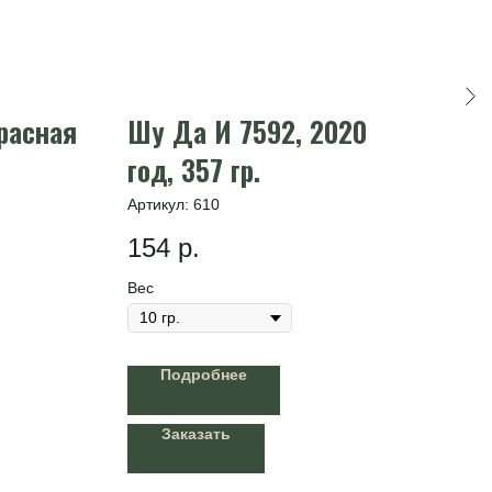
расная
Шу Да И 7592, 2020
Шу
год, 357 гр.
Цз
Артикул:
610
Арти
154
р.
16
Вес
Вес
Подробнее
Заказать