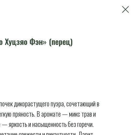
о Хуцзяо Фэн» (перец)
почек дикорастущего пуэра, сочетающий в
егкую пряность. В аромате — микс трав и
се — яркость и насыщенность без горечи.
четание свежести и пикантности. Дарит