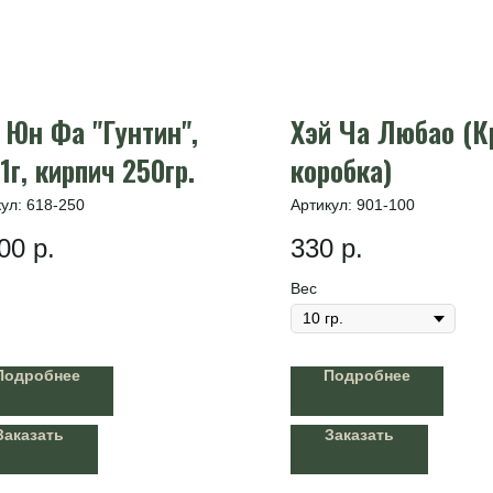
Юн Фа "Гунтин",
Хэй Ча Любао (К
1г, кирпич 250гр.
коробка)
кул:
618-250
Артикул:
901-100
00
р.
330
р.
Вес
Подробнее
Подробнее
Заказать
Заказать