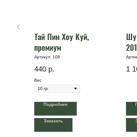
L" от
Тай Пин Хоу Куй,
Шу 
, 357
премиум
201
Артикул:
108
Арти
440
р.
1 1
Вес
Подробнее
Заказать