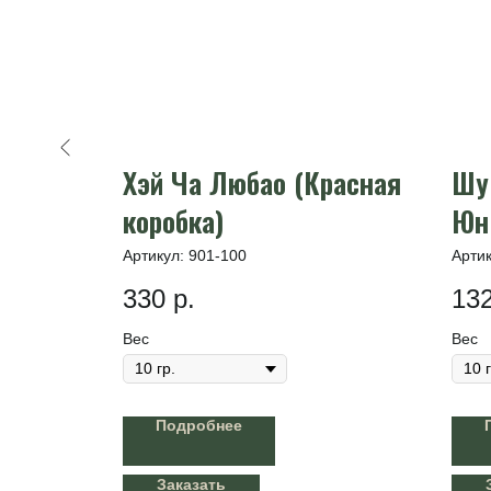
н",
Хэй Ча Любао (Красная
Шу 
гр.
коробка)
Юн 
гр.
Артикул:
901-100
Арти
330
р.
13
Вес
Вес
Подробнее
Заказать