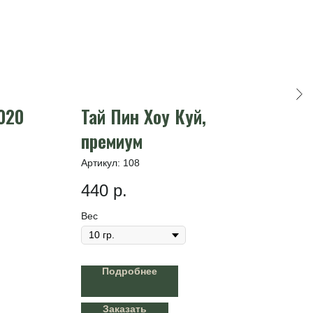
020
Тай Пин Хоу Куй,
Шу
премиум
Цз
Артикул:
108
Арти
440
р.
16
Вес
Вес
Подробнее
Заказать