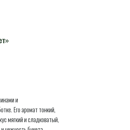
ет»
минами и
тке. Его аромат тонкий,
кус мягкий и сладковатый,
 и нежность букета.