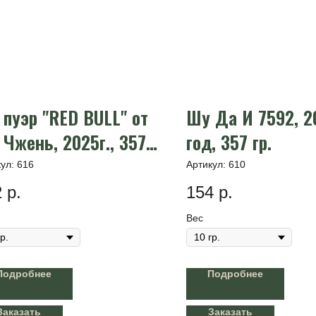
пуэр "RED BULL" от
Шу Да И 7592, 2
Чжень, 2025г., 357
год, 357 гр.
кул:
616
Артикул:
610
2
р.
154
р.
Вес
Подробнее
Подробнее
Заказать
Заказать